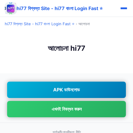
hi77 বিশ্বস্ত Site - hi77 বাংলা Login Fast ⭐
hi77 বিশ্বস্ত Site - hi77 বাংলা Login Fast ⭐
›
আলোচনা
আলোচনা hi77
APK ডাউনলোড
এখনই নিবন্ধন করুন
শর্তাবলী
গোপনীয়তা নীতি