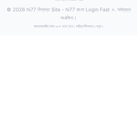
© 2026 hi77 বিশ্বস্ত Site - hi77 বাংলা Login Fast ⭐. সর্বস্বত্ব
সংরক্ষিত।
ব্যবহারকারীর বয়স ১৮+ হতে হবে। দায়িত্বশীলভাবে খেলুন।